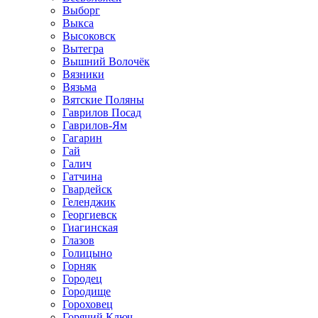
Выборг
Выкса
Высоковск
Вытегра
Вышний Волочёк
Вязники
Вязьма
Вятские Поляны
Гаврилов Посад
Гаврилов-Ям
Гагарин
Гай
Галич
Гатчина
Гвардейск
Геленджик
Георгиевск
Гиагинская
Глазов
Голицыно
Горняк
Городец
Городище
Гороховец
Горячий Ключ