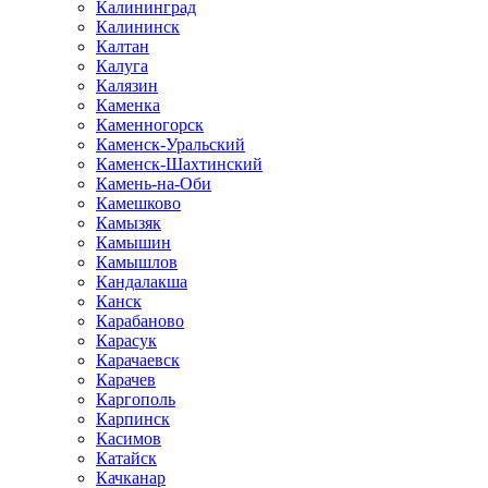
Калининград
Калининск
Калтан
Калуга
Калязин
Каменка
Каменногорск
Каменск-Уральский
Каменск-Шахтинский
Камень-на-Оби
Камешково
Камызяк
Камышин
Камышлов
Кандалакша
Канск
Карабаново
Карасук
Карачаевск
Карачев
Каргополь
Карпинск
Касимов
Катайск
Качканар