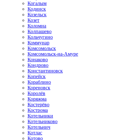
Когалым
Кодинск
Козельск
Козет
Коломна
Колпашево
Кольчугино
Коммунар
Комсомольск
Комсомольск-на-Амуре
Конаково
Кондрово
Константиновск
Копейск
Кораблино
Кореновск
Королёв
Коряжма
Костерёво
Кострома
Котельники
Котельниково
Котельнич
Котлас
Котово