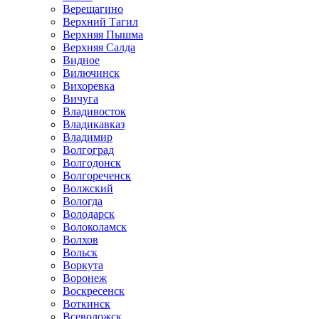
Верещагино
Верхний Тагил
Верхняя Пышма
Верхняя Салда
Видное
Вилючинск
Вихоревка
Вичуга
Владивосток
Владикавказ
Владимир
Волгоград
Волгодонск
Волгореченск
Волжский
Вологда
Володарск
Волоколамск
Волхов
Вольск
Воркута
Воронеж
Воскресенск
Воткинск
Всеволожск