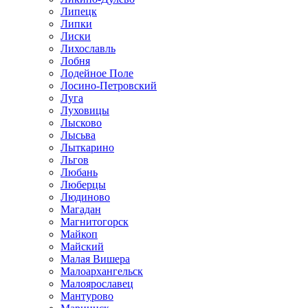
Липецк
Липки
Лиски
Лихославль
Лобня
Лодейное Поле
Лосино-Петровский
Луга
Луховицы
Лысково
Лысьва
Лыткарино
Льгов
Любань
Люберцы
Людиново
Магадан
Магнитогорск
Майкоп
Майский
Малая Вишера
Малоархангельск
Малоярославец
Мантурово