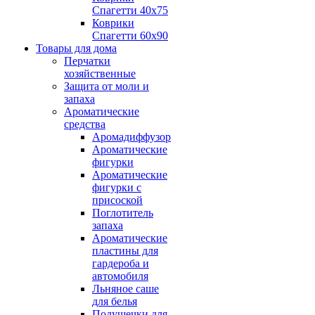
Спагетти 40х75
Коврики
Спагетти 60х90
Товары для дома
Перчатки
хозяйственные
Защита от моли и
запаха
Ароматические
средства
Аромадиффузор
Ароматические
фигурки
Ароматические
фигурки с
присоской
Поглотитель
запаха
Ароматические
пластины для
гардероба и
автомобиля
Льняное саше
для белья
Подушечки для