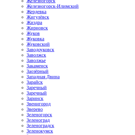
Железногорск
Железногорск-Илимский
Жердевка
Жигулёвск
Жиздра
Жирновск
Жуков
Жуковка
Жуковский
Заводоуковск
Заволжск
Заволжье
Закаменск
Заозёрный
Западная Двина
Зарайск
Заречный
Заречный
Заринск
Звенигород
Зверево
Зеленогорск
Зеленоград
Зеленоградск
Зеленокумск