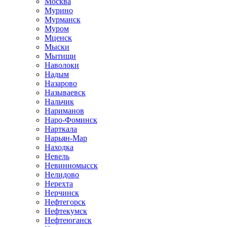
Москва
Мурино
Мурманск
Муром
Мценск
Мыски
Мытищи
Наволоки
Надым
Назарово
Называевск
Нальчик
Нариманов
Наро-Фоминск
Нарткала
Нарьян-Мар
Находка
Невель
Невинномысск
Нелидово
Нерехта
Нерчинск
Нефтегорск
Нефтекумск
Нефтеюганск