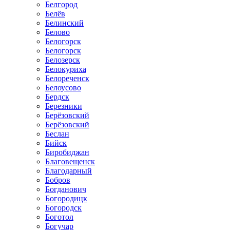
Белгород
Белёв
Белинский
Белово
Белогорск
Белогорск
Белозерск
Белокуриха
Белореченск
Белоусово
Бердск
Березники
Берёзовский
Берёзовский
Беслан
Бийск
Биробиджан
Благовещенск
Благодарный
Бобров
Богданович
Богородицк
Богородск
Боготол
Богучар