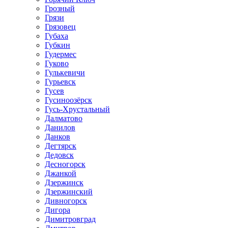
Грозный
Грязи
Грязовец
Губаха
Губкин
Гудермес
Гуково
Гулькевичи
Гурьевск
Гусев
Гусиноозёрск
Гусь-Хрустальный
Далматово
Данилов
Данков
Дегтярск
Дедовск
Десногорск
Джанкой
Дзержинск
Дзержинский
Дивногорск
Дигора
Димитровград