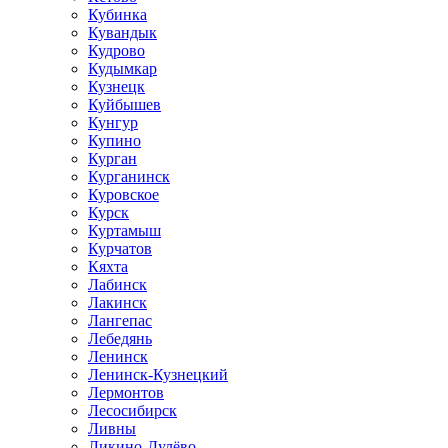
Кубинка
Кувандык
Кудрово
Кудымкар
Кузнецк
Куйбышев
Кунгур
Купино
Курган
Курганинск
Куровское
Курск
Куртамыш
Курчатов
Кяхта
Лабинск
Лакинск
Лангепас
Лебедянь
Ленинск
Ленинск-Кузнецкий
Лермонтов
Лесосибирск
Ливны
Ликино-Дулёво