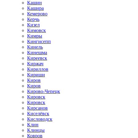
Кашин
Кашира
Кемерово
Керчь
Кизел
Кимовск
Кимры
Кингисепп
Кинель
Кинешма
Киреевск
Киржач
Кириллов
Кириши
Киров
Киров
Кирово-Чепецк
Кировск
Кировск
Кирсанов
Киселёвск
Кисловодск
Клин
Клинцы
Ковров