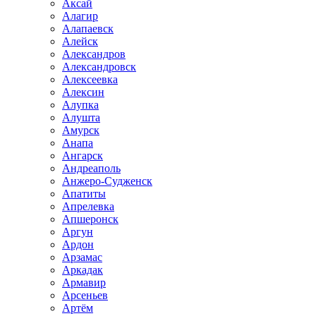
Аксай
Алагир
Алапаевск
Алейск
Александров
Александровск
Алексеевка
Алексин
Алупка
Алушта
Амурск
Анапа
Ангарск
Андреаполь
Анжеро-Судженск
Апатиты
Апрелевка
Апшеронск
Аргун
Ардон
Арзамас
Аркадак
Армавир
Арсеньев
Артём