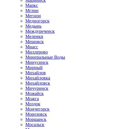
Мариинск
Маркс
Мглин
Мегион
Медногорск
Медынь
Междуреченск
Меленки
Мещовск
Миасс
Миллерово
Минеральные Воды
Минусинск
Мирный
Михайлов
Михайловка
Михайловск
Мичуринск
Можайск
Можга
Моздок
Мончегорск
Морозовск
Моршанск
Мосальск