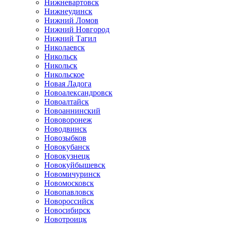
Нижневартовск
Нижнеудинск
Нижний Ломов
Нижний Новгород
Нижний Тагил
Николаевск
Никольск
Никольск
Никольское
Новая Ладога
Новоалександровск
Новоалтайск
Новоаннинский
Нововоронеж
Новодвинск
Новозыбков
Новокубанск
Новокузнецк
Новокуйбышевск
Новомичуринск
Новомосковск
Новопавловск
Новороссийск
Новосибирск
Новотроицк