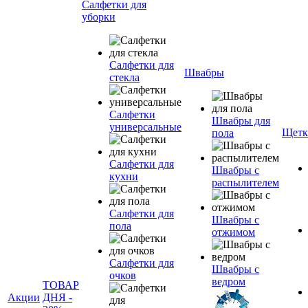
Салфетки для
уборки
Салфетки для
Швабры
стекла
Салфетки
Швабры для
универсальные
Щетк
пола
Салфетки для
Швабры с
кухни
распылителем
Салфетки для
Швабры с
пола
отжимом
Салфетки для
Швабры с
очков
ведром
ТОВАР
Акции
ДНЯ -