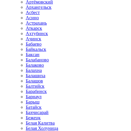
Артёмовский
Архангельск
Асбест
Асино
Астрахань
Аткарск
Ахтубинск
Ачинск
Бабаево
Байкальск
Баксан
Балабаново
Балаково
Балахна
Балашиха
Балашов
Балтийск
Барабинск
Барнаул
Барыш
Батайск
Бахчисарай
Бежецк
Белая Калитва
Белая Холуница