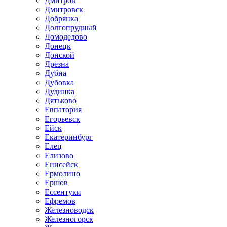
Дмитров
Дмитровск
Добрянка
Долгопрудный
Домодедово
Донецк
Донской
Дрезна
Дубна
Дубовка
Дудинка
Дятьково
Евпатория
Егорьевск
Ейск
Екатеринбург
Елец
Елизово
Енисейск
Ермолино
Ершов
Ессентуки
Ефремов
Железноводск
Железногорск