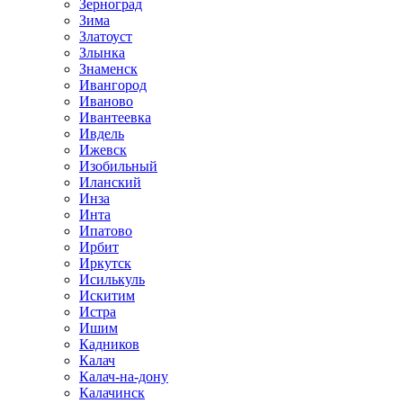
Зерноград
Зима
Златоуст
Злынка
Знаменск
Ивангород
Иваново
Ивантеевка
Ивдель
Ижевск
Изобильный
Иланский
Инза
Инта
Ипатово
Ирбит
Иркутск
Исилькуль
Искитим
Истра
Ишим
Кадников
Калач
Калач-на-дону
Калачинск