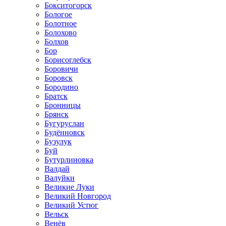
Бокситогорск
Бологое
Болотное
Болохово
Болхов
Бор
Борисоглебск
Боровичи
Боровск
Бородино
Братск
Бронницы
Брянск
Бугуруслан
Будённовск
Бузулук
Буй
Бутурлиновка
Валдай
Валуйки
Великие Луки
Великий Новгород
Великий Устюг
Вельск
Венёв