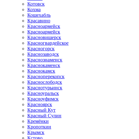
Котовск
Кохма
Кошехабль
Красавино
Красноармейск
Красноармейск
Красновишерск
Красногвардейское
Красногорск
Краснозаводск
Краснознаменск
Краснокаменск
Краснокамск
Красноперекопск
Краснослободск
Краснотурьинск
Красноуральск
Красноуфимск
Красноярск
Красный Кут
Красный Сулин
Кремёнки
Кропоткин
Крымск
Кстово