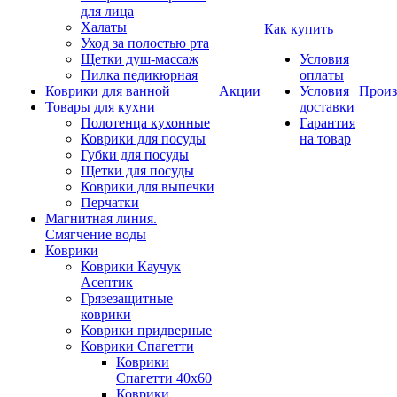
для лица
Халаты
Как купить
Уход за полостью рта
Щетки душ-массаж
Условия
Пилка педикюрная
оплаты
Коврики для ванной
Акции
Условия
Произ
Товары для кухни
доставки
Полотенца кухонные
Гарантия
Коврики для посуды
на товар
Губки для посуды
Щетки для посуды
Коврики для выпечки
Перчатки
Магнитная линия.
Смягчение воды
Коврики
Коврики Каучук
Асептик
Грязезащитные
коврики
Коврики придверные
Коврики Спагетти
Коврики
Спагетти 40х60
Коврики