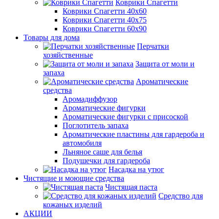
Коврики Спагетти
Коврики Спагетти 40х60
Коврики Спагетти 40х75
Коврики Спагетти 60х90
Товары для дома
Перчатки
хозяйственные
Защита от моли и
запаха
Ароматические
средства
Аромадиффузор
Ароматические фигурки
Ароматические фигурки с присоской
Поглотитель запаха
Ароматические пластины для гардероба и
автомобиля
Льняное саше для белья
Подушечки для гардероба
Насадка на утюг
Чистящие и моющие средства
Чистящая паста
Средство для
кожаных изделий
АКЦИИ