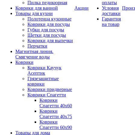
Пилка педикюрная
оплаты
Коврики для ванной
Акции
Условия
Произ
Товары для кухни
доставки
Полотенца кухонные
Гарантия
Коврики для посуды
на товар
Губки для посуды
Щетки для посуды
Коврики для выпечки
Перчатки
Магнитная линия.
Смягчение воды
Коврики
Коврики Каучук
Асептик
Грязезащитные
коврики
Коврики придверные
Коврики Спагетти
Коврики
Спагетти 40х60
Коврики
Спагетти 40х75
Коврики
Спагетти 60х90
Товары для дома