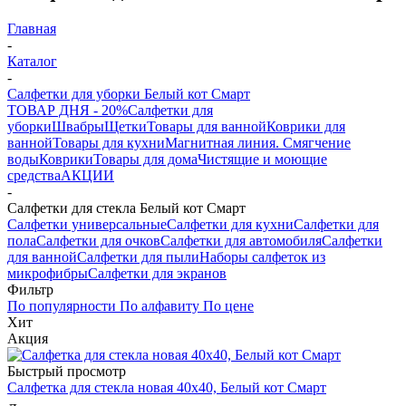
Главная
-
Каталог
-
Салфетки для уборки Белый кот Смарт
ТОВАР ДНЯ - 20%
Салфетки для
уборки
Швабры
Щетки
Товары для ванной
Коврики для
ванной
Товары для кухни
Магнитная линия. Смягчение
воды
Коврики
Товары для дома
Чистящие и моющие
средства
АКЦИИ
-
Салфетки для стекла Белый кот Смарт
Салфетки универсальные
Салфетки для кухни
Салфетки для
пола
Салфетки для очков
Салфетки для автомобиля
Салфетки
для ванной
Салфетки для пыли
Наборы салфеток из
микрофибры
Салфетки для экранов
Фильтр
По популярности
По алфавиту
По цене
Хит
Акция
Быстрый просмотр
Салфетка для стекла новая 40х40, Белый кот Смарт