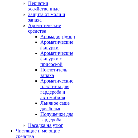
Перчатки
хозяйственные
Защита от моли и
запаха
Ароматические
средства
Аромадиффузор
Ароматические
фигурки
Ароматические
фигурки с
присоской
Поглотитель
запаха
Ароматические
пластины для
гардероба и
автомобиля
Льняное саше
для белья
Подушечки для
гардероба
Насадка на утюг
Чистящие и моющие
средства