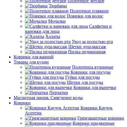
Полотенце детское
Тюрбаны
Полотенце пляжное
Повязки для волос
Мочалки
Салфетки и
варежки для лица
Халаты
Уход за полостью рта
Щетки душ-массаж
Пилка педикюрная
Коврики для ванной
Товары для кухни
Полотенца кухонные
Коврики для посуды
Губки для посуды
Щетки для посуды
Коврики для выпечки
Перчатки
Магнитная линия. Смягчение воды
Коврики
Коврики Каучук
Асептик
Грязезащитные коврики
Коврики придверные