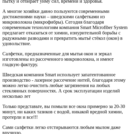
пытку и отбирает уйму сил, времени и здоровья.
А многие хозяйки давно пользуются современными
достижениями науки – шведскими салфетками из
микроволокна (микрофибры). Сегодня благодаря
современным технологиям компания Smart Microfiber System
предлагает отказаться от химии, изнурительной борьбы с
радужными разводами и превратить мытьё стёкол (окон) в
удовольствие.
Салфетки, предназначенные для мытья окон и зеркал
изготовлены из рассеченного микроволокна, и имеют
гладкую фактуру.
Шведская компания Smart использует запатентованное
производство - лазерное рассечение нитей, благодаря этому
можно легко очистить любые загрязнения на любых
стеклянных поверхностях. А срок эксплуатации изделий
несколько лет
Только представьте, вы помыли все окна примерно за 20-30
минут, ни каких тазиков с водой, никакой вредной химии,
протерли и все!!!
Сами салфетки легко отстирываются любым мылом даже
вручную.