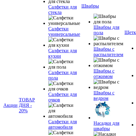
Швабры
Салфетки для
стекла
Швабры для
Салфетки
Щетк
пола
универсальные
Швабры с
Салфетки для
распылителем
кухни
Швабры с
Салфетки для
отжимом
пола
Швабры с
Салфетки для
ведром
ТОВАР
очков
Акции
ДНЯ -
20%
Салфетки для
Насадки для
автомобиля
швабры