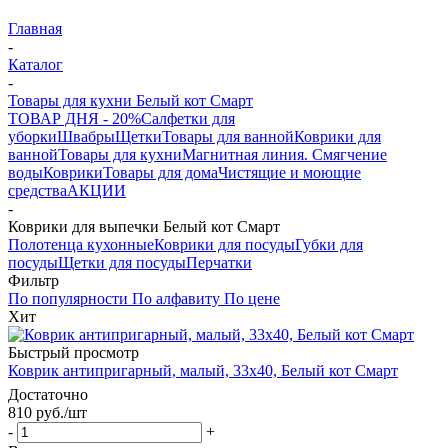
Главная
-
Каталог
-
Товары для кухни Белый кот Смарт
ТОВАР ДНЯ - 20%
Салфетки для
уборки
Швабры
Щетки
Товары для ванной
Коврики для
ванной
Товары для кухни
Магнитная линия. Смягчение
воды
Коврики
Товары для дома
Чистящие и моющие
средства
АКЦИИ
-
Коврики для выпечки Белый кот Смарт
Полотенца кухонные
Коврики для посуды
Губки для
посуды
Щетки для посуды
Перчатки
Фильтр
По популярности
По алфавиту
По цене
Хит
Быстрый просмотр
Коврик антипригарный, малый, 33х40, Белый кот Смарт
Достаточно
810
руб.
/шт
-
+