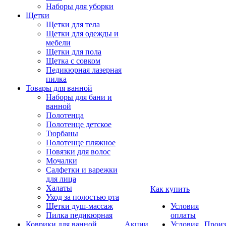
Наборы для уборки
Щетки
Щетки для тела
Щетки для одежды и
мебели
Щетки для пола
Щетка с совком
Педикюрная лазерная
пилка
Товары для ванной
Наборы для бани и
ванной
Полотенца
Полотенце детское
Тюрбаны
Полотенце пляжное
Повязки для волос
Мочалки
Салфетки и варежки
для лица
Халаты
Как купить
Уход за полостью рта
Щетки душ-массаж
Условия
Пилка педикюрная
оплаты
Коврики для ванной
Акции
Условия
Произ