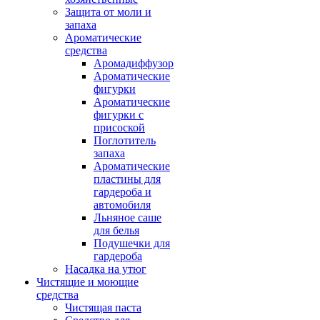
Защита от моли и
запаха
Ароматические
средства
Аромадиффузор
Ароматические
фигурки
Ароматические
фигурки с
присоской
Поглотитель
запаха
Ароматические
пластины для
гардероба и
автомобиля
Льняное саше
для белья
Подушечки для
гардероба
Насадка на утюг
Чистящие и моющие
средства
Чистящая паста