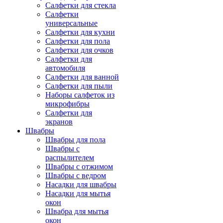
Салфетки для стекла
Салфетки
универсальные
Салфетки для кухни
Салфетки для пола
Салфетки для очков
Салфетки для
автомобиля
Салфетки для ванной
Салфетки для пыли
Наборы салфеток из
микрофибры
Салфетки для
экранов
Швабры
Швабры для пола
Швабры с
распылителем
Швабры с отжимом
Швабры с ведром
Насадки для швабры
Насадки для мытья
окон
Швабра для мытья
окон