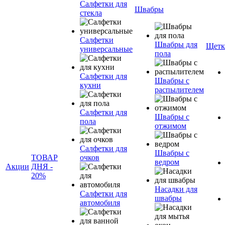
Салфетки для
Швабры
стекла
Салфетки
Швабры для
Щетк
универсальные
пола
Салфетки для
Швабры с
кухни
распылителем
Салфетки для
Швабры с
пола
отжимом
Салфетки для
Швабры с
ТОВАР
очков
ведром
Акции
ДНЯ -
20%
Насадки для
Салфетки для
швабры
автомобиля