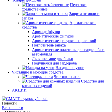
Товары для дома
Перчатки
хозяйственные
Защита от моли и
запаха
Ароматические
средства
Аромадиффузор
Ароматические фигурки
Ароматические фигурки с присоской
Поглотитель запаха
Ароматические пластины для гардероба и
автомобиля
Льняное саше для белья
Подушечки для гардероба
Насадка на утюг
Чистящие и моющие средства
Чистящая паста
Средство для
кожаных изделий
АКЦИИ
Новости
Все новости