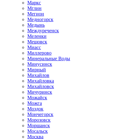
Маркс
Мглин
Мегион
Медногорск
Медынь
Междуреченск
Меленки
Мещовск
Миасс
Миллерово
Минеральные Воды
Минусинск
Мирный
Михайлов
Михайловка
Михайловск
Мичуринск
Можайск
Можга
Моздок
Мончегорск
Морозовск
Моршанск
Мосальск
Москва