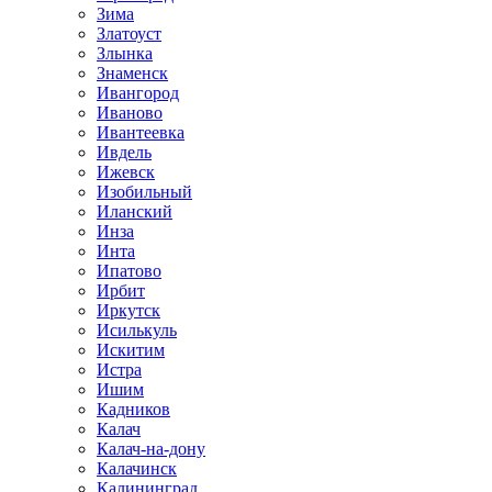
Зима
Златоуст
Злынка
Знаменск
Ивангород
Иваново
Ивантеевка
Ивдель
Ижевск
Изобильный
Иланский
Инза
Инта
Ипатово
Ирбит
Иркутск
Исилькуль
Искитим
Истра
Ишим
Кадников
Калач
Калач-на-дону
Калачинск
Калининград