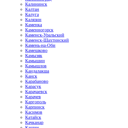
Калининск
Калтан
Калуга
Калязин
Каменка
Каменногорск
Каменск-Уральский
Каменск-Шахтинский
Камень-на-Оби
Камешково
Камызяк
Камышин
Камышлов
Кандалакша
Канск
Карабаново
Карасук
Карачаевск
Карачев
Каргополь
Карпинск
Касимов
Катайск
Качканар
Кашин