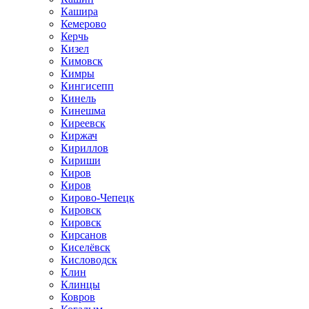
Кашира
Кемерово
Керчь
Кизел
Кимовск
Кимры
Кингисепп
Кинель
Кинешма
Киреевск
Киржач
Кириллов
Кириши
Киров
Киров
Кирово-Чепецк
Кировск
Кировск
Кирсанов
Киселёвск
Кисловодск
Клин
Клинцы
Ковров