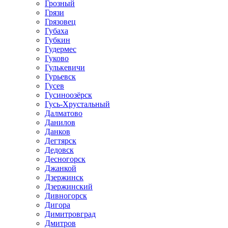
Грозный
Грязи
Грязовец
Губаха
Губкин
Гудермес
Гуково
Гулькевичи
Гурьевск
Гусев
Гусиноозёрск
Гусь-Хрустальный
Далматово
Данилов
Данков
Дегтярск
Дедовск
Десногорск
Джанкой
Дзержинск
Дзержинский
Дивногорск
Дигора
Димитровград
Дмитров