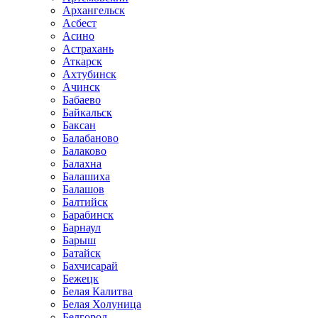
Архангельск
Асбест
Асино
Астрахань
Аткарск
Ахтубинск
Ачинск
Бабаево
Байкальск
Баксан
Балабаново
Балаково
Балахна
Балашиха
Балашов
Балтийск
Барабинск
Барнаул
Барыш
Батайск
Бахчисарай
Бежецк
Белая Калитва
Белая Холуница
Белгород