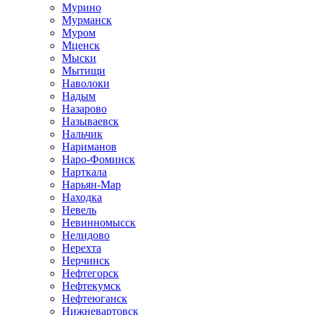
Мурино
Мурманск
Муром
Мценск
Мыски
Мытищи
Наволоки
Надым
Назарово
Называевск
Нальчик
Нариманов
Наро-Фоминск
Нарткала
Нарьян-Мар
Находка
Невель
Невинномысск
Нелидово
Нерехта
Нерчинск
Нефтегорск
Нефтекумск
Нефтеюганск
Нижневартовск