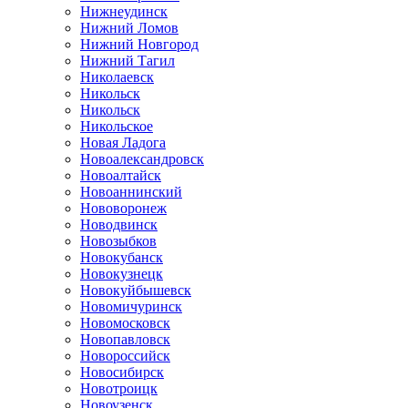
Нижнеудинск
Нижний Ломов
Нижний Новгород
Нижний Тагил
Николаевск
Никольск
Никольск
Никольское
Новая Ладога
Новоалександровск
Новоалтайск
Новоаннинский
Нововоронеж
Новодвинск
Новозыбков
Новокубанск
Новокузнецк
Новокуйбышевск
Новомичуринск
Новомосковск
Новопавловск
Новороссийск
Новосибирск
Новотроицк
Новоузенск