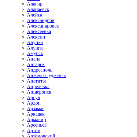
Алагир
Алапаевск
Алейск
Александров
Александровск
Алексеевка
Алексин
Алупка
Алушта
Амурск
Анапа
Ангарск
Андреаполь
Анжеро-Судженск
Апатиты
Апрелевка
Апшеронск
Аргун
Ардон
Арзамас
Аркадак
Армавир
Арсеньев
Артём
Артёмовский