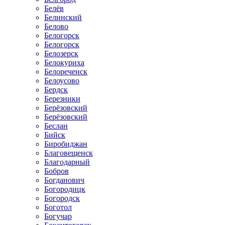
Белёв
Белинский
Белово
Белогорск
Белогорск
Белозерск
Белокуриха
Белореченск
Белоусово
Бердск
Березники
Берёзовский
Берёзовский
Беслан
Бийск
Биробиджан
Благовещенск
Благодарный
Бобров
Богданович
Богородицк
Богородск
Боготол
Богучар