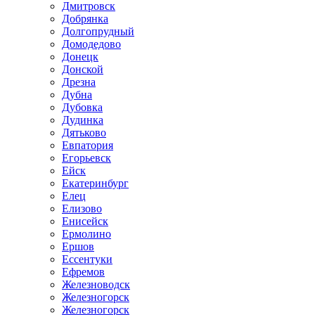
Дмитровск
Добрянка
Долгопрудный
Домодедово
Донецк
Донской
Дрезна
Дубна
Дубовка
Дудинка
Дятьково
Евпатория
Егорьевск
Ейск
Екатеринбург
Елец
Елизово
Енисейск
Ермолино
Ершов
Ессентуки
Ефремов
Железноводск
Железногорск
Железногорск