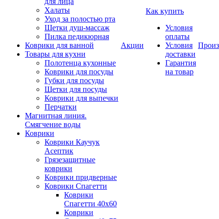
для лица
Халаты
Как купить
Уход за полостью рта
Щетки душ-массаж
Условия
Пилка педикюрная
оплаты
Коврики для ванной
Акции
Условия
Произ
Товары для кухни
доставки
Полотенца кухонные
Гарантия
Коврики для посуды
на товар
Губки для посуды
Щетки для посуды
Коврики для выпечки
Перчатки
Магнитная линия.
Смягчение воды
Коврики
Коврики Каучук
Асептик
Грязезащитные
коврики
Коврики придверные
Коврики Спагетти
Коврики
Спагетти 40х60
Коврики