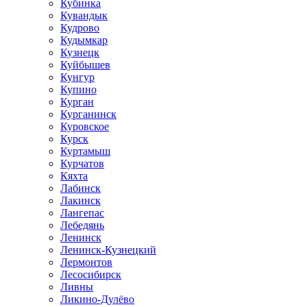
Кубинка
Кувандык
Кудрово
Кудымкар
Кузнецк
Куйбышев
Кунгур
Купино
Курган
Курганинск
Куровское
Курск
Куртамыш
Курчатов
Кяхта
Лабинск
Лакинск
Лангепас
Лебедянь
Ленинск
Ленинск-Кузнецкий
Лермонтов
Лесосибирск
Ливны
Ликино-Дулёво