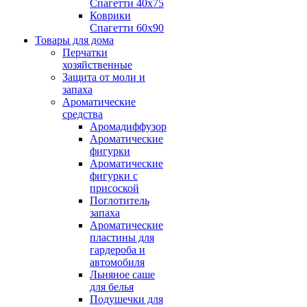
Спагетти 40х75
Коврики
Спагетти 60х90
Товары для дома
Перчатки
хозяйственные
Защита от моли и
запаха
Ароматические
средства
Аромадиффузор
Ароматические
фигурки
Ароматические
фигурки с
присоской
Поглотитель
запаха
Ароматические
пластины для
гардероба и
автомобиля
Льняное саше
для белья
Подушечки для