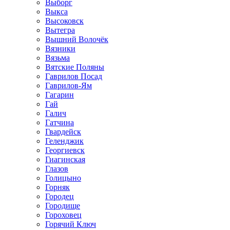
Выборг
Выкса
Высоковск
Вытегра
Вышний Волочёк
Вязники
Вязьма
Вятские Поляны
Гаврилов Посад
Гаврилов-Ям
Гагарин
Гай
Галич
Гатчина
Гвардейск
Геленджик
Георгиевск
Гиагинская
Глазов
Голицыно
Горняк
Городец
Городище
Гороховец
Горячий Ключ