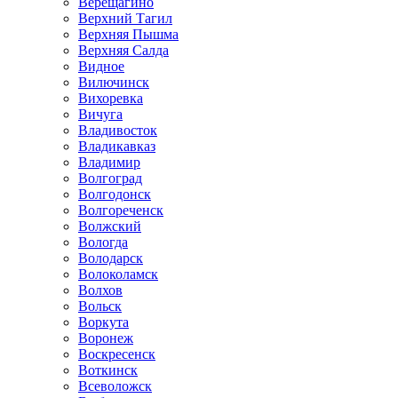
Верещагино
Верхний Тагил
Верхняя Пышма
Верхняя Салда
Видное
Вилючинск
Вихоревка
Вичуга
Владивосток
Владикавказ
Владимир
Волгоград
Волгодонск
Волгореченск
Волжский
Вологда
Володарск
Волоколамск
Волхов
Вольск
Воркута
Воронеж
Воскресенск
Воткинск
Всеволожск