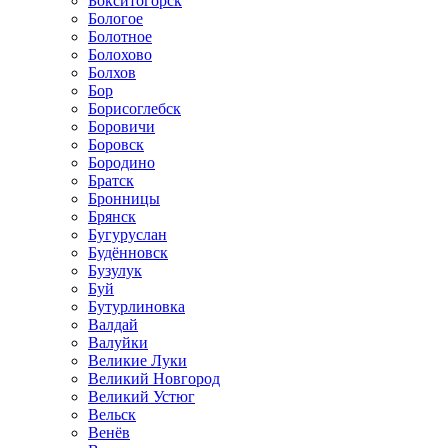
Бокситогорск
Бологое
Болотное
Болохово
Болхов
Бор
Борисоглебск
Боровичи
Боровск
Бородино
Братск
Бронницы
Брянск
Бугуруслан
Будённовск
Бузулук
Буй
Бутурлиновка
Валдай
Валуйки
Великие Луки
Великий Новгород
Великий Устюг
Вельск
Венёв