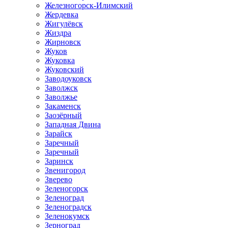
Железногорск-Илимский
Жердевка
Жигулёвск
Жиздра
Жирновск
Жуков
Жуковка
Жуковский
Заводоуковск
Заволжск
Заволжье
Закаменск
Заозёрный
Западная Двина
Зарайск
Заречный
Заречный
Заринск
Звенигород
Зверево
Зеленогорск
Зеленоград
Зеленоградск
Зеленокумск
Зерноград