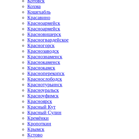
Котовск
Кохма
Кошехабль
Красавино
Красноармейск
Красноармейск
Красновишерск
Красногвардейское
Красногорск
Краснозаводск
Краснознаменск
Краснокаменск
Краснокамск
Красноперекопск
Краснослободск
Краснотурьинск
Красноуральск
Красноуфимск
Красноярск
Красный Кут
Красный Сулин
Кремёнки
Кропоткин
Крымск
Кстово