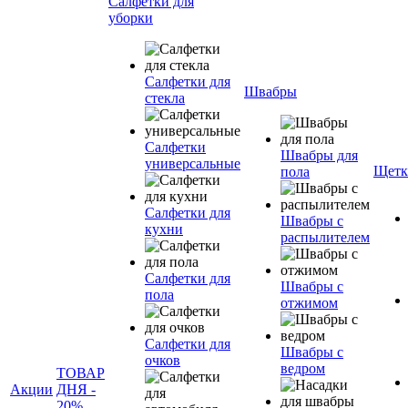
Салфетки для
уборки
Салфетки для
Швабры
стекла
Салфетки
Швабры для
универсальные
Щетк
пола
Салфетки для
Швабры с
кухни
распылителем
Салфетки для
Швабры с
пола
отжимом
Салфетки для
Швабры с
очков
ведром
ТОВАР
Акции
ДНЯ -
20%