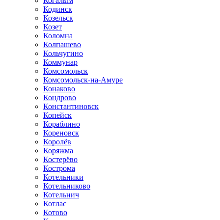
Когалым
Кодинск
Козельск
Козет
Коломна
Колпашево
Кольчугино
Коммунар
Комсомольск
Комсомольск-на-Амуре
Конаково
Кондрово
Константиновск
Копейск
Кораблино
Кореновск
Королёв
Коряжма
Костерёво
Кострома
Котельники
Котельниково
Котельнич
Котлас
Котово