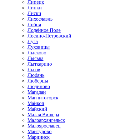
Липецк
Липки
Лиски
Лихославль
Лобня
Лодейное Поле
Лосино-Петровский
Луга
Луховицы
Лысково
Лысьва
Лыткарино
Льгов
Любань
Люберцы
Людиново
Магадан
Магнитогорск
Майкоп
Майский
Малая Вишера
Малоархангельск
Малоярославец
Мантурово
Мариинск