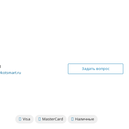
l
Задать вопрос
@kotsmart.ru
Visa
MasterCard
Наличные