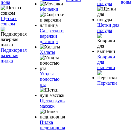
воды
пола
посуды
Мочалки
Щетка с
совком
Щетки для
посуды
Салфетки и
варежки
для лица
Педикюрная
Халаты
лазерная
Коврики
пилка
для
выпечки
Уход за
полостью
Перчатки
рта
Щетки душ-
массаж
Пилка
педикюрная