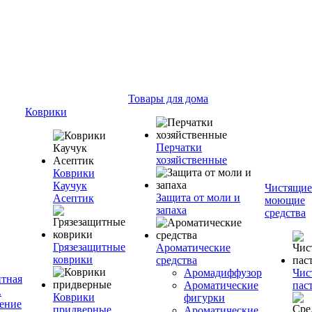
Товары для дома
Коврики
Перчатки
хозяйственные
Коврики
Каучук
Чистящие
Защита от моли и
Асептик
моющие
запаха
средства
Грязезащитные
Ароматические
коврики
средства
Аромадиффузор
Чис
тная
Ароматические
пас
.
Коврики
фигурки
ение
придверные
Ароматические