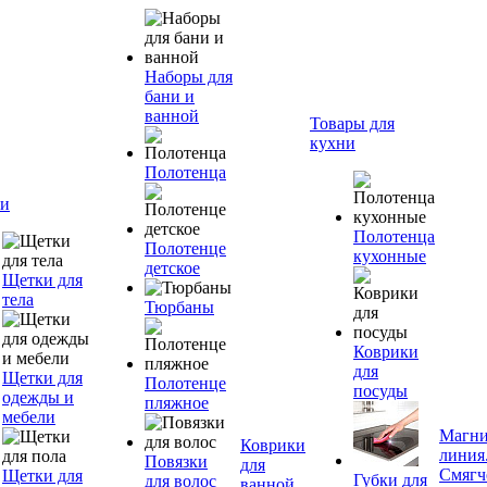
Наборы для
бани и
ванной
Товары для
кухни
Полотенца
и
Полотенца
Полотенце
кухонные
детское
Щетки для
тела
Тюрбаны
Коврики
для
Щетки для
Полотенце
посуды
одежды и
пляжное
мебели
Магни
Коврики
линия
Повязки
для
Смягч
Щетки для
Губки для
для волос
ванной