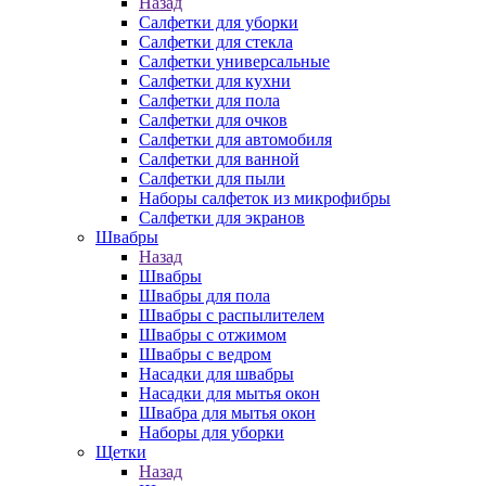
Назад
Салфетки для уборки
Салфетки для стекла
Салфетки универсальные
Салфетки для кухни
Салфетки для пола
Салфетки для очков
Салфетки для автомобиля
Салфетки для ванной
Салфетки для пыли
Наборы салфеток из микрофибры
Салфетки для экранов
Швабры
Назад
Швабры
Швабры для пола
Швабры с распылителем
Швабры с отжимом
Швабры с ведром
Насадки для швабры
Насадки для мытья окон
Швабра для мытья окон
Наборы для уборки
Щетки
Назад