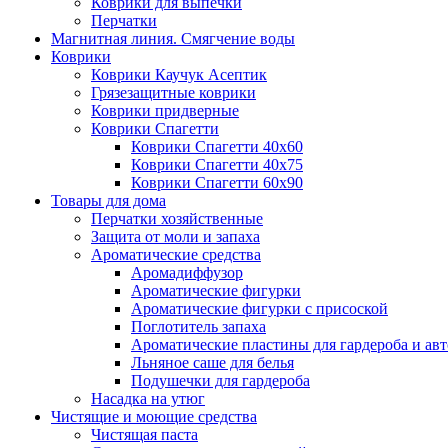
Коврики для выпечки
Перчатки
Магнитная линия. Смягчение воды
Коврики
Коврики Каучук Асептик
Грязезащитные коврики
Коврики придверные
Коврики Спагетти
Коврики Спагетти 40х60
Коврики Спагетти 40х75
Коврики Спагетти 60х90
Товары для дома
Перчатки хозяйственные
Защита от моли и запаха
Ароматические средства
Аромадиффузор
Ароматические фигурки
Ароматические фигурки с присоской
Поглотитель запаха
Ароматические пластины для гардероба и ав
Льняное саше для белья
Подушечки для гардероба
Насадка на утюг
Чистящие и моющие средства
Чистящая паста