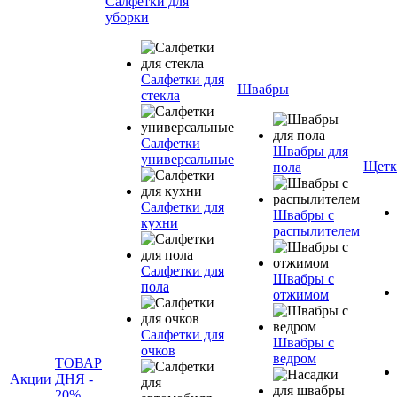
Салфетки для
уборки
Салфетки для
Швабры
стекла
Салфетки
Швабры для
универсальные
Щетк
пола
Салфетки для
Швабры с
кухни
распылителем
Салфетки для
Швабры с
пола
отжимом
Салфетки для
Швабры с
очков
ведром
ТОВАР
Акции
ДНЯ -
20%