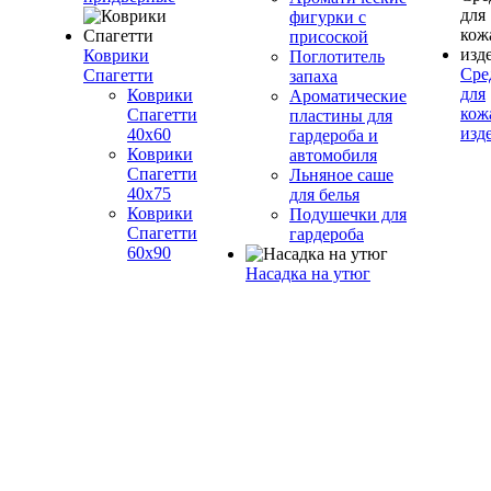
фигурки с
присоской
Коврики
Поглотитель
Сре
Спагетти
запаха
для
Коврики
Ароматические
кож
Спагетти
пластины для
изд
40х60
гардероба и
Коврики
автомобиля
Спагетти
Льняное саше
40х75
для белья
Коврики
Подушечки для
Спагетти
гардероба
60х90
Насадка на утюг