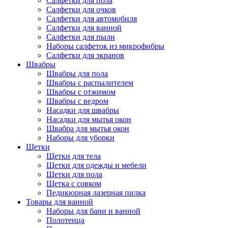
Салфетки для пола
Салфетки для очков
Салфетки для автомобиля
Салфетки для ванной
Салфетки для пыли
Наборы салфеток из микрофибры
Салфетки для экранов
Швабры
Швабры для пола
Швабры с распылителем
Швабры с отжимом
Швабры с ведром
Насадки для швабры
Насадки для мытья окон
Швабра для мытья окон
Наборы для уборки
Щетки
Щетки для тела
Щетки для одежды и мебели
Щетки для пола
Щетка с совком
Педикюрная лазерная пилка
Товары для ванной
Наборы для бани и ванной
Полотенца