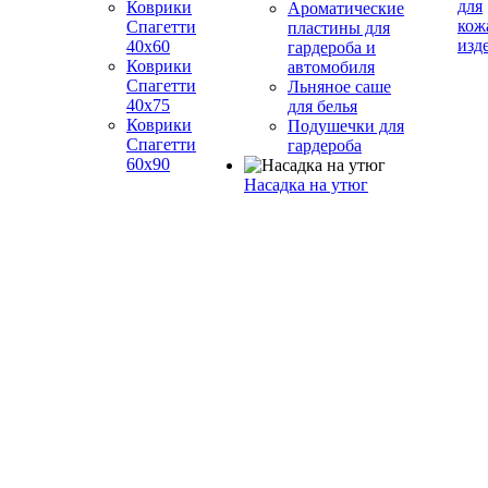
для
Коврики
Ароматические
кож
Спагетти
пластины для
изд
40х60
гардероба и
Коврики
автомобиля
Спагетти
Льняное саше
40х75
для белья
Коврики
Подушечки для
Спагетти
гардероба
60х90
Насадка на утюг