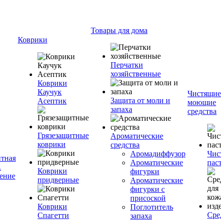
Товары для дома
Коврики
Перчатки
хозяйственные
Коврики
Каучук
Чистящие
Защита от моли и
Асептик
моющие
запаха
средства
Грязезащитные
Ароматические
коврики
средства
Аромадиффузор
Чис
тная
Ароматические
пас
.
Коврики
фигурки
ение
придверные
Ароматические
фигурки с
присоской
Коврики
Поглотитель
Сре
Спагетти
запаха