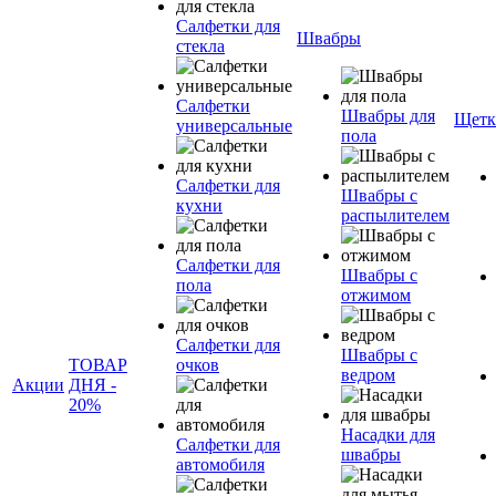
Салфетки для
Швабры
стекла
Салфетки
Швабры для
Щетк
универсальные
пола
Салфетки для
Швабры с
кухни
распылителем
Салфетки для
Швабры с
пола
отжимом
Салфетки для
Швабры с
ТОВАР
очков
ведром
Акции
ДНЯ -
20%
Насадки для
Салфетки для
швабры
автомобиля