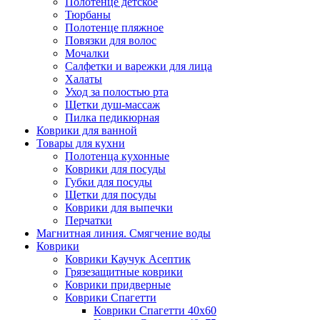
Полотенце детское
Тюрбаны
Полотенце пляжное
Повязки для волос
Мочалки
Салфетки и варежки для лица
Халаты
Уход за полостью рта
Щетки душ-массаж
Пилка педикюрная
Коврики для ванной
Товары для кухни
Полотенца кухонные
Коврики для посуды
Губки для посуды
Щетки для посуды
Коврики для выпечки
Перчатки
Магнитная линия. Смягчение воды
Коврики
Коврики Каучук Асептик
Грязезащитные коврики
Коврики придверные
Коврики Спагетти
Коврики Спагетти 40х60