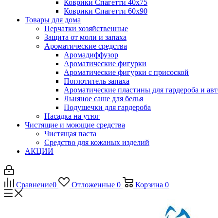
Коврики Спагетти 40х75
Коврики Спагетти 60х90
Товары для дома
Перчатки хозяйственные
Защита от моли и запаха
Ароматические средства
Аромадиффузор
Ароматические фигурки
Ароматические фигурки с присоской
Поглотитель запаха
Ароматические пластины для гардероба и ав
Льняное саше для белья
Подушечки для гардероба
Насадка на утюг
Чистящие и моющие средства
Чистящая паста
Средство для кожаных изделий
АКЦИИ
Сравнение
0
Отложенные
0
Корзина
0