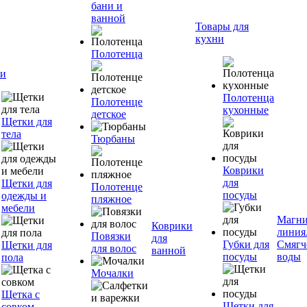
бани и
ванной
Товары для
кухни
Полотенца
и
Полотенца
Полотенце
кухонные
детское
Щетки для
тела
Тюрбаны
Коврики
для
Щетки для
Полотенце
посуды
одежды и
пляжное
мебели
Магни
Коврики
линия
Повязки
для
Губки для
Смягч
Щетки для
для волос
ванной
посуды
воды
пола
Мочалки
Щетка с
Щетки для
совком