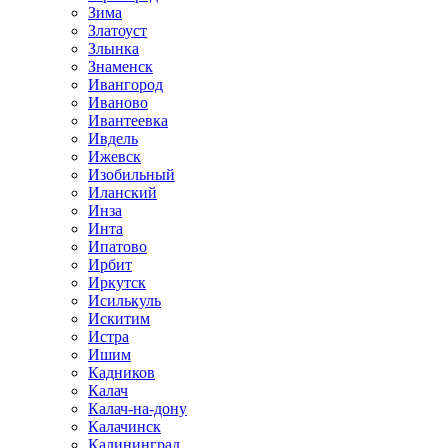
Зима
Златоуст
Злынка
Знаменск
Ивангород
Иваново
Ивантеевка
Ивдель
Ижевск
Изобильный
Иланский
Инза
Инта
Ипатово
Ирбит
Иркутск
Исилькуль
Искитим
Истра
Ишим
Кадников
Калач
Калач-на-дону
Калачинск
Калининград