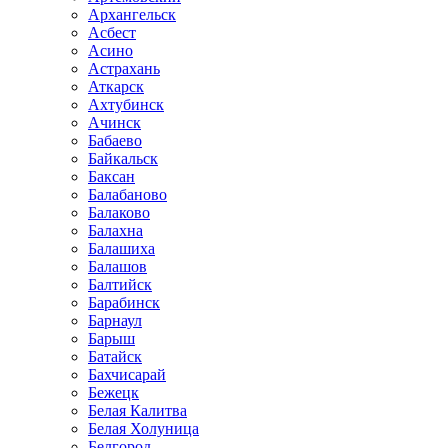
Архангельск
Асбест
Асино
Астрахань
Аткарск
Ахтубинск
Ачинск
Бабаево
Байкальск
Баксан
Балабаново
Балаково
Балахна
Балашиха
Балашов
Балтийск
Барабинск
Барнаул
Барыш
Батайск
Бахчисарай
Бежецк
Белая Калитва
Белая Холуница
Белгород