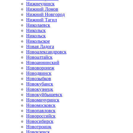
Нижнеудинск
Нижний Ломов
Нижний Новгород
Нижний Тагил
Николаевск
Никольск
Никольск
Никольское
Новая Ладога
Новоалександровск
Новоалтайск
Новоаннинский
Нововоронеж
Новодвинск
Новозыбков
Новокубанск
Новокузнецк
Новокуйбышевск
Новомичуринск
Новомосковск
Новопавловск
Новороссийск
Новосибирск
Новотроицк
Новоузенск