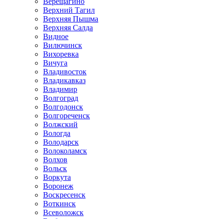
Верещагино
Верхний Тагил
Верхняя Пышма
Верхняя Салда
Видное
Вилючинск
Вихоревка
Вичуга
Владивосток
Владикавказ
Владимир
Волгоград
Волгодонск
Волгореченск
Волжский
Вологда
Володарск
Волоколамск
Волхов
Вольск
Воркута
Воронеж
Воскресенск
Воткинск
Всеволожск