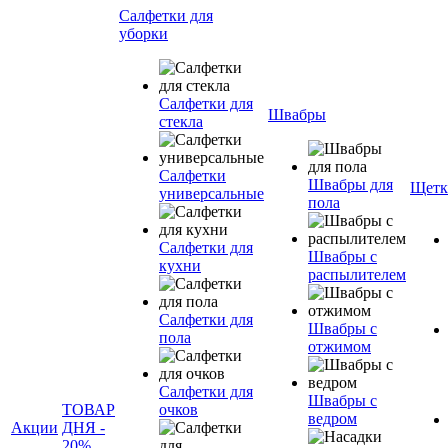
Салфетки для
уборки
Салфетки для
Швабры
стекла
Салфетки
Швабры для
Щетк
универсальные
пола
Салфетки для
Швабры с
кухни
распылителем
Салфетки для
Швабры с
пола
отжимом
Салфетки для
Швабры с
ТОВАР
очков
ведром
Акции
ДНЯ -
20%