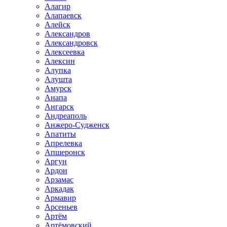
Алагир
Алапаевск
Алейск
Александров
Александровск
Алексеевка
Алексин
Алупка
Алушта
Амурск
Анапа
Ангарск
Андреаполь
Анжеро-Судженск
Апатиты
Апрелевка
Апшеронск
Аргун
Ардон
Арзамас
Аркадак
Армавир
Арсеньев
Артём
Артёмовский