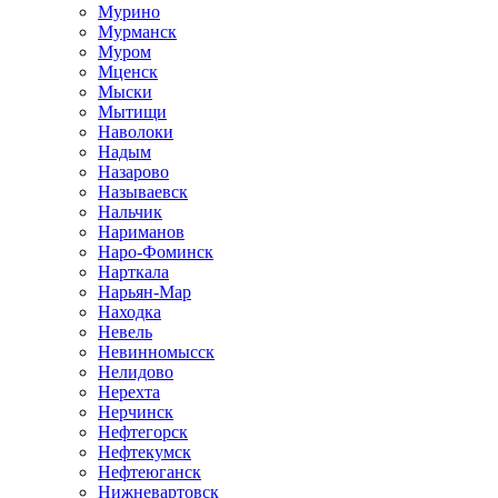
Мурино
Мурманск
Муром
Мценск
Мыски
Мытищи
Наволоки
Надым
Назарово
Называевск
Нальчик
Нариманов
Наро-Фоминск
Нарткала
Нарьян-Мар
Находка
Невель
Невинномысск
Нелидово
Нерехта
Нерчинск
Нефтегорск
Нефтекумск
Нефтеюганск
Нижневартовск