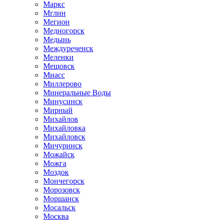
Маркс
Мглин
Мегион
Медногорск
Медынь
Междуреченск
Меленки
Мещовск
Миасс
Миллерово
Минеральные Воды
Минусинск
Мирный
Михайлов
Михайловка
Михайловск
Мичуринск
Можайск
Можга
Моздок
Мончегорск
Морозовск
Моршанск
Мосальск
Москва