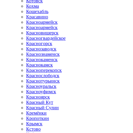
Котовск
Кохма
Кошехабль
Красавино
Красноармейск
Красноармейск
Красновишерск
Красногвардейское
Красногорск
Краснозаводск
Краснознаменск
Краснокаменск
Краснокамск
Красноперекопск
Краснослободск
Краснотурьинск
Красноуральск
Красноуфимск
Красноярск
Красный Кут
Красный Сулин
Кремёнки
Кропоткин
Крымск
Кстово