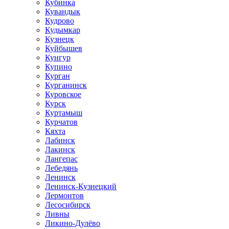
Кубинка
Кувандык
Кудрово
Кудымкар
Кузнецк
Куйбышев
Кунгур
Купино
Курган
Курганинск
Куровское
Курск
Куртамыш
Курчатов
Кяхта
Лабинск
Лакинск
Лангепас
Лебедянь
Ленинск
Ленинск-Кузнецкий
Лермонтов
Лесосибирск
Ливны
Ликино-Дулёво