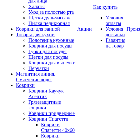
для лица
Халаты
Как купить
Уход за полостью рта
Щетки душ-массаж
Условия
Пилка педикюрная
оплаты
Коврики для ванной
Акции
Условия
Произ
Товары для кухни
доставки
Полотенца кухонные
Гарантия
Коврики для посуды
на товар
Губки для посуды
Щетки для посуды
Коврики для выпечки
Перчатки
Магнитная линия.
Смягчение воды
Коврики
Коврики Каучук
Асептик
Грязезащитные
коврики
Коврики придверные
Коврики Спагетти
Коврики
Спагетти 40х60
Коврики