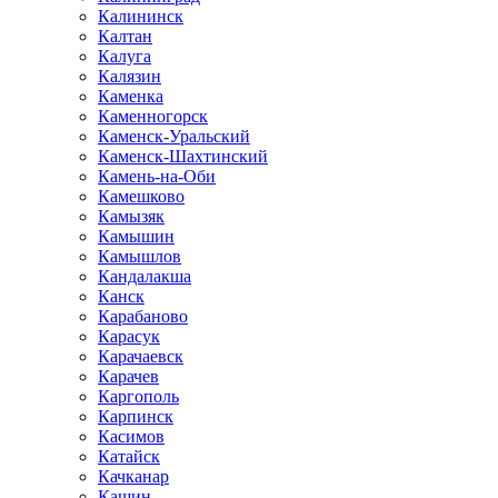
Калининск
Калтан
Калуга
Калязин
Каменка
Каменногорск
Каменск-Уральский
Каменск-Шахтинский
Камень-на-Оби
Камешково
Камызяк
Камышин
Камышлов
Кандалакша
Канск
Карабаново
Карасук
Карачаевск
Карачев
Каргополь
Карпинск
Касимов
Катайск
Качканар
Кашин