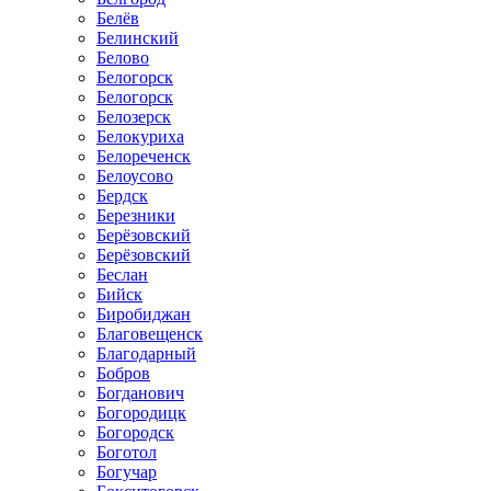
Белёв
Белинский
Белово
Белогорск
Белогорск
Белозерск
Белокуриха
Белореченск
Белоусово
Бердск
Березники
Берёзовский
Берёзовский
Беслан
Бийск
Биробиджан
Благовещенск
Благодарный
Бобров
Богданович
Богородицк
Богородск
Боготол
Богучар