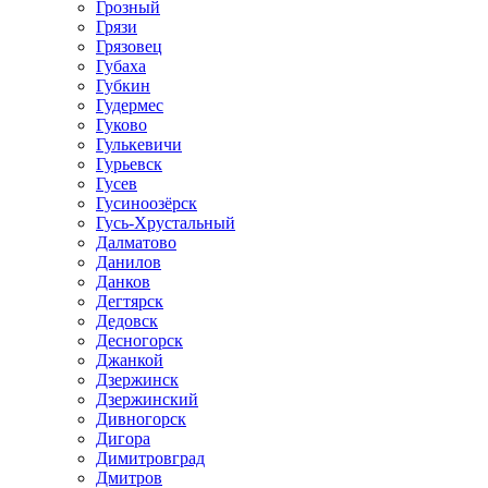
Грозный
Грязи
Грязовец
Губаха
Губкин
Гудермес
Гуково
Гулькевичи
Гурьевск
Гусев
Гусиноозёрск
Гусь-Хрустальный
Далматово
Данилов
Данков
Дегтярск
Дедовск
Десногорск
Джанкой
Дзержинск
Дзержинский
Дивногорск
Дигора
Димитровград
Дмитров