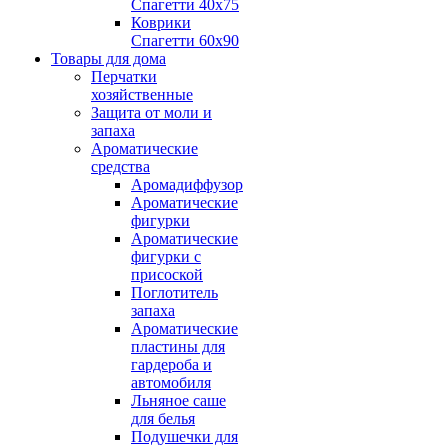
Спагетти 40х75
Коврики
Спагетти 60х90
Товары для дома
Перчатки
хозяйственные
Защита от моли и
запаха
Ароматические
средства
Аромадиффузор
Ароматические
фигурки
Ароматические
фигурки с
присоской
Поглотитель
запаха
Ароматические
пластины для
гардероба и
автомобиля
Льняное саше
для белья
Подушечки для