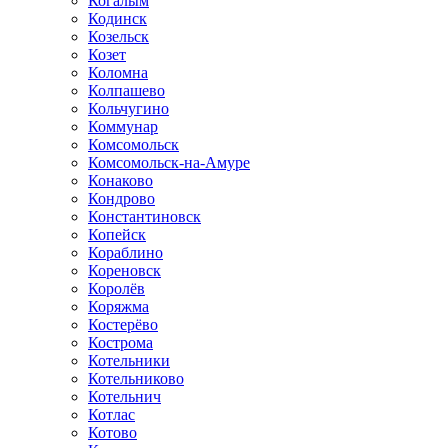
Когалым
Кодинск
Козельск
Козет
Коломна
Колпашево
Кольчугино
Коммунар
Комсомольск
Комсомольск-на-Амуре
Конаково
Кондрово
Константиновск
Копейск
Кораблино
Кореновск
Королёв
Коряжма
Костерёво
Кострома
Котельники
Котельниково
Котельнич
Котлас
Котово