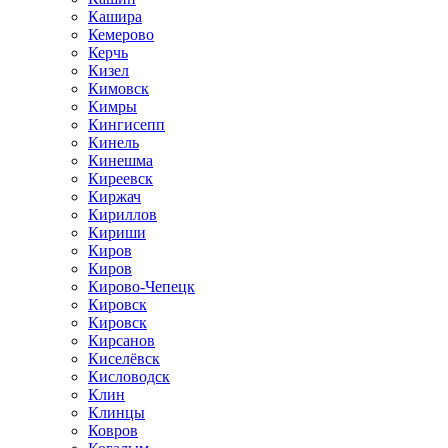
Кашира
Кемерово
Керчь
Кизел
Кимовск
Кимры
Кингисепп
Кинель
Кинешма
Киреевск
Киржач
Кириллов
Кириши
Киров
Киров
Кирово-Чепецк
Кировск
Кировск
Кирсанов
Киселёвск
Кисловодск
Клин
Клинцы
Ковров