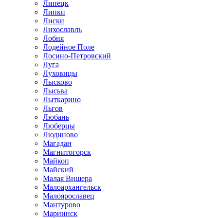
Липецк
Липки
Лиски
Лихославль
Лобня
Лодейное Поле
Лосино-Петровский
Луга
Луховицы
Лысково
Лысьва
Лыткарино
Льгов
Любань
Люберцы
Людиново
Магадан
Магнитогорск
Майкоп
Майский
Малая Вишера
Малоархангельск
Малоярославец
Мантурово
Мариинск