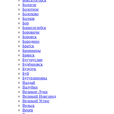
Бокситогорск
Бологое
Болотное
Болохово
Болхов
Бор
Борисоглебск
Боровичи
Боровск
Бородино
Братск
Бронницы
Брянск
Бугуруслан
Будённовск
Бузулук
Буй
Бутурлиновка
Валдай
Валуйки
Великие Луки
Великий Новгород
Великий Устюг
Вельск
Венёв