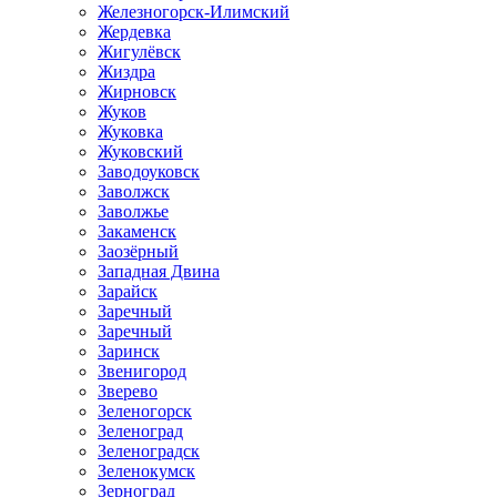
Железногорск-Илимский
Жердевка
Жигулёвск
Жиздра
Жирновск
Жуков
Жуковка
Жуковский
Заводоуковск
Заволжск
Заволжье
Закаменск
Заозёрный
Западная Двина
Зарайск
Заречный
Заречный
Заринск
Звенигород
Зверево
Зеленогорск
Зеленоград
Зеленоградск
Зеленокумск
Зерноград