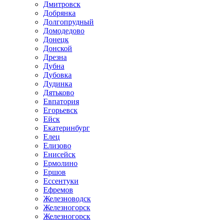
Дмитровск
Добрянка
Долгопрудный
Домодедово
Донецк
Донской
Дрезна
Дубна
Дубовка
Дудинка
Дятьково
Евпатория
Егорьевск
Ейск
Екатеринбург
Елец
Елизово
Енисейск
Ермолино
Ершов
Ессентуки
Ефремов
Железноводск
Железногорск
Железногорск