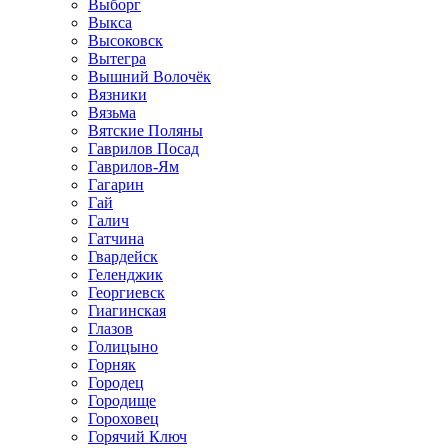
Выборг
Выкса
Высоковск
Вытегра
Вышний Волочёк
Вязники
Вязьма
Вятские Поляны
Гаврилов Посад
Гаврилов-Ям
Гагарин
Гай
Галич
Гатчина
Гвардейск
Геленджик
Георгиевск
Гиагинская
Глазов
Голицыно
Горняк
Городец
Городище
Гороховец
Горячий Ключ