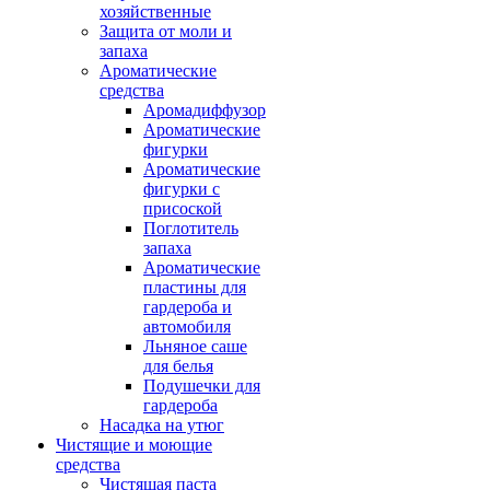
хозяйственные
Защита от моли и
запаха
Ароматические
средства
Аромадиффузор
Ароматические
фигурки
Ароматические
фигурки с
присоской
Поглотитель
запаха
Ароматические
пластины для
гардероба и
автомобиля
Льняное саше
для белья
Подушечки для
гардероба
Насадка на утюг
Чистящие и моющие
средства
Чистящая паста