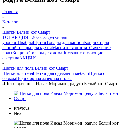
Главная
-
Каталог
-
Щетки Белый кот Смарт
ТОВАР ДНЯ - 20%
Салфетки для
уборки
Швабры
Щетки
Товары для ванной
Коврики для
ванной
Товары для кухни
Магнитная линия. Смягчение
воды
Коврики
Товары для дома
Чистящие и моющие
средства
АКЦИИ
-
Щетки для пола Белый кот Смарт
Щетки для тела
Щетки для одежды и мебели
Щетка с
совком
Педикюрная лазерная пилка
-
Щетка для пола Идеал Моримон, радуга Белый кот Смарт
Previous
Next