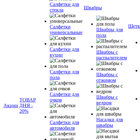
Салфетки для
Швабры
стекла
Щетк
Салфетки
Швабры для
универсальные
пола
Салфетки для
Швабры с
кухни
распылителем
Салфетки для
Швабры с
пола
отжимом
Салфетки для
Швабры с
ТОВАР
очков
ведром
Акции
ДНЯ -
20%
Насадки для
Салфетки для
швабры
автомобиля