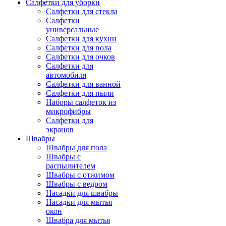
Салфетки для уборки
Салфетки для стекла
Салфетки
универсальные
Салфетки для кухни
Салфетки для пола
Салфетки для очков
Салфетки для
автомобиля
Салфетки для ванной
Салфетки для пыли
Наборы салфеток из
микрофибры
Салфетки для
экранов
Швабры
Швабры для пола
Швабры с
распылителем
Швабры с отжимом
Швабры с ведром
Насадки для швабры
Насадки для мытья
окон
Швабра для мытья