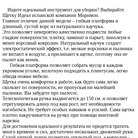
Ищите идеальный инструмент для уборки? Выбирайте
Щетку Идеал испанской компании Моримон.
Главное отличие данной модели – гибкая платформа и
длинный, густой ворс из натурального каучука.
Это позволяет невероятно качественно подмести любые
гладкие поверхности: плитку, ламинат и паркет, линолеум и
менее ворсовый ковролин. Натуральный каучук создает
электростатический эффект, т.е. мелкие ворсинки и пылинки
не витают в воздухе, а прилипают к щетке, поэтому она не
пылит как веник.
Гибкая платформа позволяет собрать мусор в каждом
укромном уголке, вплотную подходить к плинтусам, легко
обходя ножки мебели.
Щетка очень комфортна в работе, как будто сама легко
скользит по поверхности, не пропуская ни малейшей
пылинки. Вы забудете про пылесос.
Телескопическая ручка выдвигается до 150 см. и позволяет
отрегулировать длину под ваш рост, нет необходимости
нагибаться. Не требует особых навыков и усилий. Сама щетка
плотно накручивается на ручку при помощи винтовой
нарезки.
Для достижения идеального результата не придется тратить
много времени и сил, достаточно нескольких движений руки.
Сухой щеткой лучше подметать открытый пол, а ковролин -